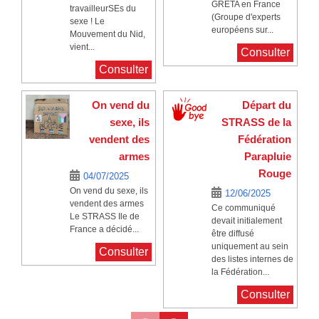
GRETA en France
travailleurSEs du
(Groupe d'experts
sexe ! Le
européens sur...
Mouvement du Nid,
vient...
Consulter
Consulter
On vend du
Départ du
sexe, ils
STRASS de la
vendent des
Fédération
armes
Parapluie
Rouge
04/07/2025
On vend du sexe, ils
12/06/2025
vendent des armes
Ce communiqué
Le STRASS Ile de
devait initialement
France a décidé...
être diffusé
uniquement au sein
Consulter
des listes internes de
la Fédération...
Consulter