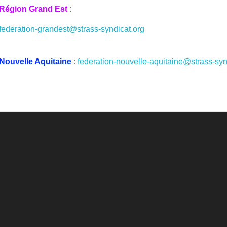
Région Grand Est
:
federation-grandest@strass-syndicat.org
Nouvelle Aquitaine
:
federation-nouvelle-aquitaine@strass-syn