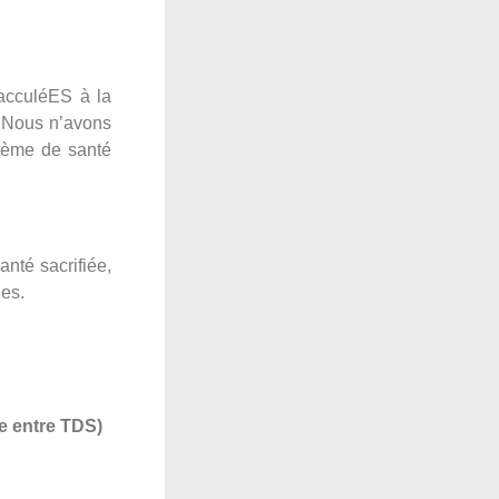
 acculéES à la
. Nous n’avons
stème de santé
anté sacrifiée,
ues.
de entre TDS)