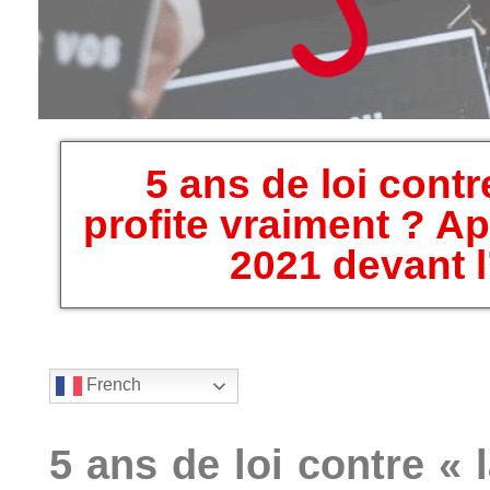
5 ans de loi contre
profite vraiment ? A
2021 devant 
French
5 ans de loi contre « l