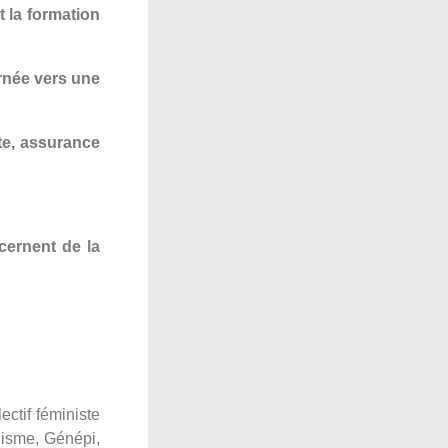
 la formation
urnée vers une
ite, assurance
cernent de la
ctif féministe
nisme, Génépi,