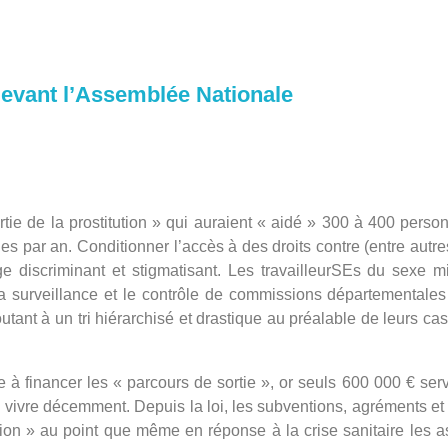
devant l’Assemblée Nationale
e de la prostitution » qui auraient « aidé » 300 à 400 perso
nes par an. Conditionner l’accès à des droits contre (entre autres
ge discriminant et stigmatisant. Les travailleurSEs du sexe m
 la surveillance et le contrôle de commissions départemental
outant à un tri hiérarchisé et drastique au préalable de leurs ca
à financer les « parcours de sortie », or seuls 600 000 € serv
 vivre décemment. Depuis la loi, les subventions, agréments et 
ution » au point que même en réponse à la crise sanitaire les a