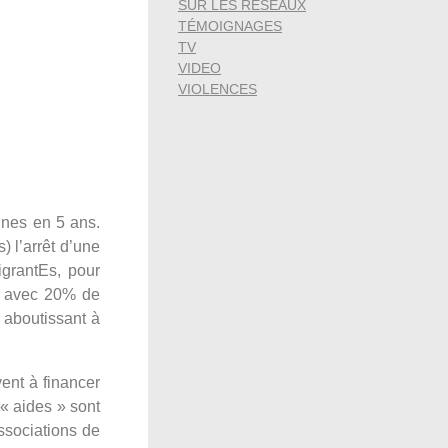
SUR LES RÉSEAUX
TÉMOIGNAGES
TV
VIDEO
VIOLENCES
nnes en 5 ans.
) l’arrêt d’une
igrantEs, pour
es avec 20% de
s aboutissant à
ent à financer
« aides » sont
ssociations de