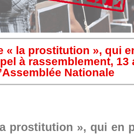
 « la prostitution », qui e
ppel à rassemblement, 13 a
l’Assemblée Nationale
a prostitution », qui en p