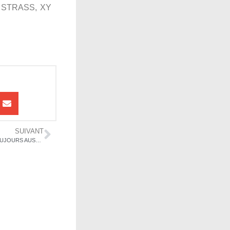
z, STRASS, XY
SUIVANT
#LOIPROSTITUTION — CINQ ANS DE PÉNALISATION DES CLIENTS : TOUJOURS AUSSI CONTRE-PRODUCTIF