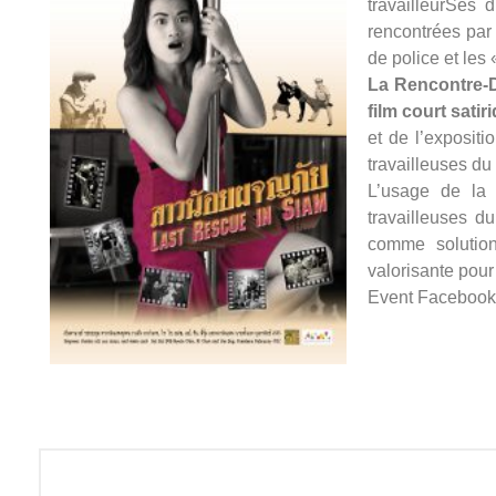
travailleurSes 
rencontrées par 
de police et le
La Rencontre-D
film court satir
et de l’exposit
travailleuses du
L’usage de la 
travailleuses d
comme solution
valorisante pou
Event Facebook