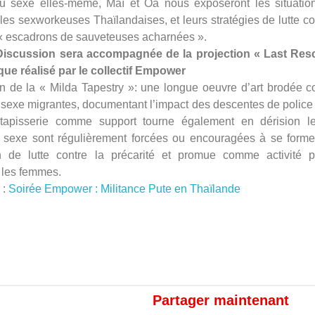
du sexe elles-même, Maï et Oa nous exposeront les situatio
les sexworkeuses Thaïlandaises, et leurs stratégies de lutte co
s « escadrons de sauveteuses acharnées ».
iscussion sera accompagnée de la projection « Last Res
ique réalisé par le collectif Empower
ion de la « Milda Tapestry »: une longue oeuvre d’art brodée 
 sexe migrantes, documentant l’impact des descentes de police 
tapisserie comme support tourne également en dérision le
u sexe sont régulièrement forcées ou encouragées à se forme
 de lutte contre la précarité et promue comme activité pr
r les femmes.
 :
Soirée Empower : Militance Pute en Thaïlande
Partager maintenant