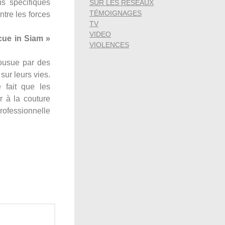
ns spécifiques
SUR LES RÉSEAUX
TÉMOIGNAGES
ntre les forces
TV
VIDEO
cue in Siam »
VIOLENCES
cousue par des
sur leurs vies.
 fait que les
r à la couture
ofessionnelle